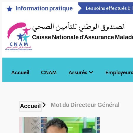
Information pratique
Vérifiez que le prestataire qui vous reçoit(à l’intérieur ou à l’extérieur) est conventionné par la CNAM, sinon vos factures ne seront pas remboursées.
Les soins effectués à
الصندوق الوطني للتأمين الصحي
Caisse Nationale d'Assurance Malad
Accueil
CNAM
Assurés
Employeur
Mot du Directeur Général
Accueil