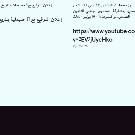
برز محطات المنتدى الإقليمي للاستثمار
إعلان التوقيع مع 6 مصحات بتاريخ 31 دجنبر 2025
صحي، بمشاركة الصندوق الوطني للتأمين
الصحي، نواكشوط 13 – 14 يوليو – 2026
https://www.youtube.c
v=2EV7jUycHko
15/07/2026