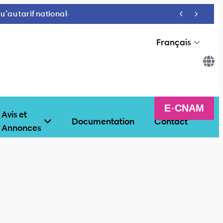
’au tarif national.
Français
E-CNAM
Avis et
Documentation
Contact
Annonces