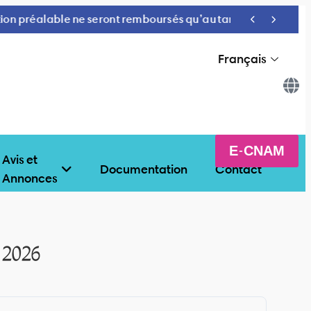
’au tarif national.
Français
E-CNAM
Avis et
Documentation
Contact
Annonces
2026