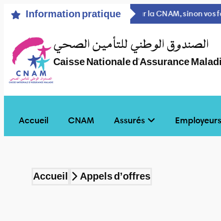
Information pratique
Vérifiez que le prestataire qui vous reçoit(à l’intérieur ou à l’extérieur) est conventionné par la CNAM, sinon vos factures ne seront pas remboursées.
Les soins effectués à
الصندوق الوطني للتأمين الصحي
Caisse Nationale d'Assurance Malad
Accueil
CNAM
Assurés
Employeur
Accueil
Appels d’offres